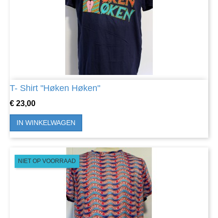
T- Shirt "Høken Høken"
Prijs
€ 23,00
IN WINKELWAGEN
NIET OP VOORRAAD