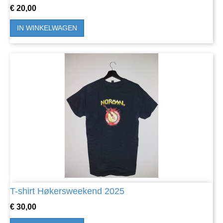
Prijs
€ 20,00
IN WINKELWAGEN
T-shirt Høkersweekend 2025
Prijs
€ 30,00