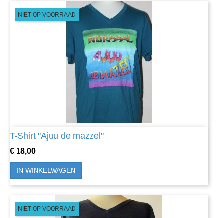
NIET OP VOORRAAD
T-Shirt "Ajuu de mazzel"
Prijs
€ 18,00
IN WINKELWAGEN
NIET OP VOORRAAD