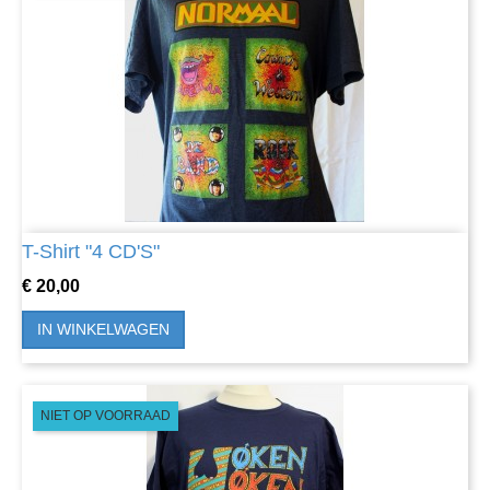
T-Shirt "4 CD'S"
Prijs
€ 20,00
IN WINKELWAGEN
NIET OP VOORRAAD