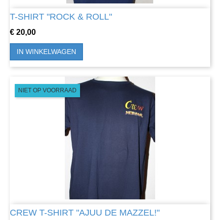
T-SHIRT "ROCK & ROLL"
Prijs
€ 20,00
IN WINKELWAGEN
NIET OP VOORRAAD
CREW T-SHIRT "AJUU DE MAZZEL!"