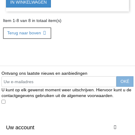
IN WINKELWAGEN
Item 1-8 van 8 in totaal item(s)
Terug naar boven

Ontvang ons laatste nieuws en aanbiedingen
U kunt op elk gewenst moment weer uitschrijven. Hiervoor kunt u de
contactgegevens gebruiken uit de algemene voorwaarden.
Enim quis fugiat consequat elit minim nisi eu occaecat occaecat
deserunt aliquip nisi ex deserunt.
Uw account
