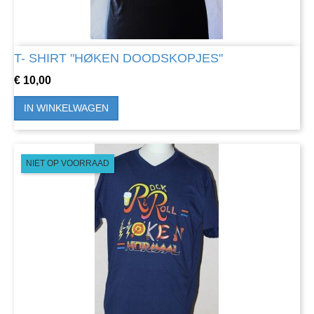
T- SHIRT "HØKEN DOODSKOPJES"
Prijs
€ 10,00
IN WINKELWAGEN
NIET OP VOORRAAD