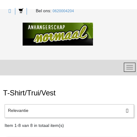
Bel ons:

0620004204
search
T-Shirt/Trui/Vest
Relevantie

Item 1-8 van 8 in totaal item(s)