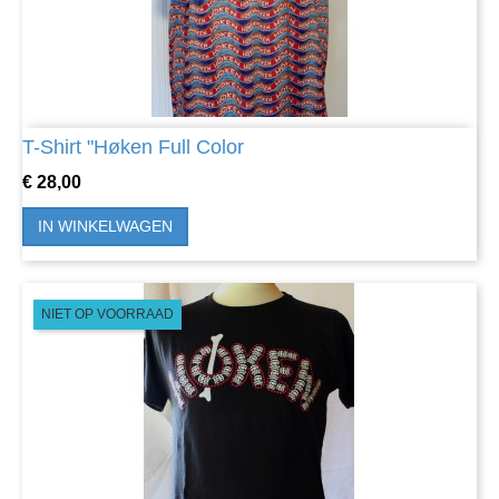
T-Shirt "Høken Full Color
Prijs
€ 28,00
IN WINKELWAGEN
NIET OP VOORRAAD