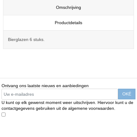
Omschrijving
Productdetails
Bierglazen 6 stuks.
Ontvang ons laatste nieuws en aanbiedingen
U kunt op elk gewenst moment weer uitschrijven. Hiervoor kunt u de
contactgegevens gebruiken uit de algemene voorwaarden.
Enim quis fugiat consequat elit minim nisi eu occaecat occaecat
deserunt aliquip nisi ex deserunt.