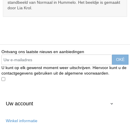
standbeeld van Normaal in Hummelo. Het beeldje is gemaakt
door Lia Krol.
Ontvang ons laatste nieuws en aanbiedingen
U kunt op elk gewenst moment weer uitschrijven. Hiervoor kunt u de
contactgegevens gebruiken uit de algemene voorwaarden.
Enim quis fugiat consequat elit minim nisi eu occaecat occaecat
deserunt aliquip nisi ex deserunt.
Uw account

Winkel informatie