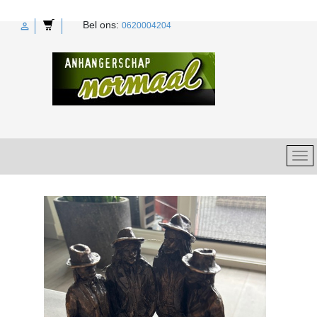
Bel ons:

0620004204
search