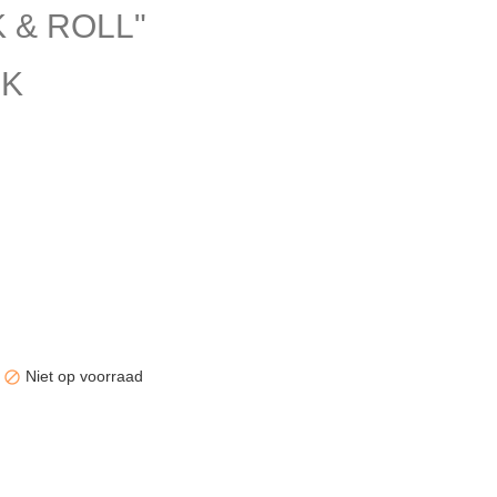
K & ROLL"
CK
Niet op voorraad

est