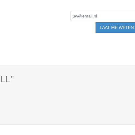
LAAT ME WETEN
LL"