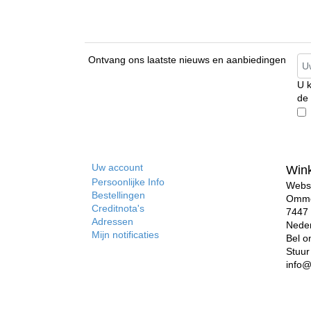
Ontvang ons laatste nieuws en aanbiedingen
U k
de
occ
Uw account
Wink
Persoonlijke Info
Webs
Bestellingen
Omme
Creditnota's
7447 
Adressen
Nede
Mijn notificaties
Bel o
Stuur
info