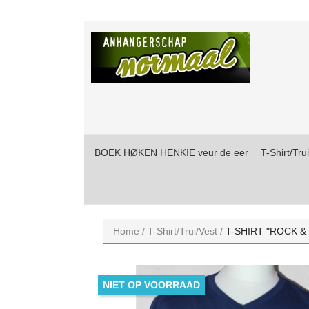
BOEK HØKEN HENKIE veur de eer
T-Shirt/Tru
Home
T-Shirt/Trui/Vest
T-SHIRT "ROCK &
NIET OP VOORRAAD