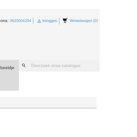
 ons:

0620004204
Inloggen
Winkelwagen (0)
search
dbeeldje