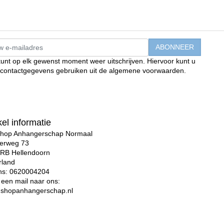
unt op elk gewenst moment weer uitschrijven. Hiervoor kunt u
 contactgegevens gebruiken uit de algemene voorwaarden.
Enim quis fugiat consequat elit minim nisi eu occaecat
aecat deserunt aliquip nisi ex deserunt.
el informatie
hop Anhangerschap Normaal
rweg 73
RB Hellendoorn
rland
ns:
0620004204
 een mail naar ons:
@shopanhangerschap.nl