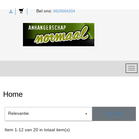
Bel ons:

0620004204
search
Home
Relevantie

FILTER
Item 1-12 van 20 in totaal item(s)