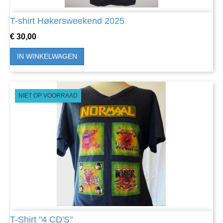
T-shirt Høkersweekend 2025
Prijs
€ 30,00
IN WINKELWAGEN
NIET OP VOORRAAD
T-Shirt "4 CD'S"