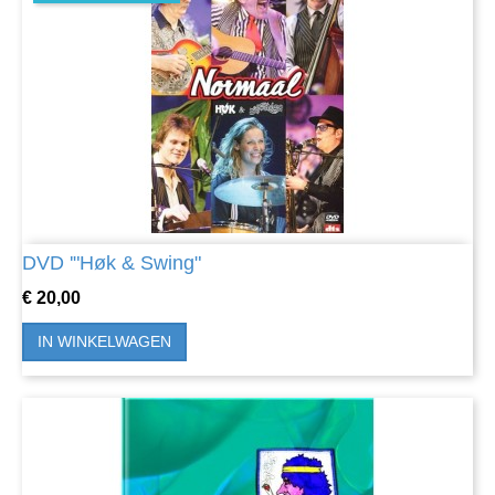
DVD '"Høk & Swing"
Prijs
€ 20,00
IN WINKELWAGEN