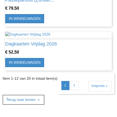
Passepartout (Zonder...
Prijs
€ 79,50
IN WINKELWAGEN
Dagkaarten Vrijdag 2026
Prijs
€ 52,50
IN WINKELWAGEN
Item 1-12 van 20 in totaal item(s)
1
2

Volgende
Terug naar boven
