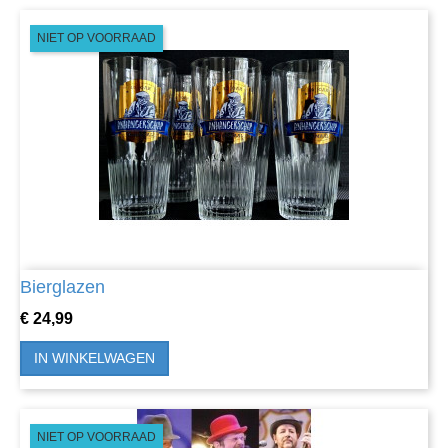
NIET OP VOORRAAD
Bierglazen
Prijs
€ 24,99
IN WINKELWAGEN
NIET OP VOORRAAD