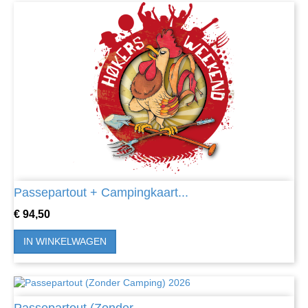
Passepartout + Campingkaart...
Prijs
€ 94,50
IN WINKELWAGEN