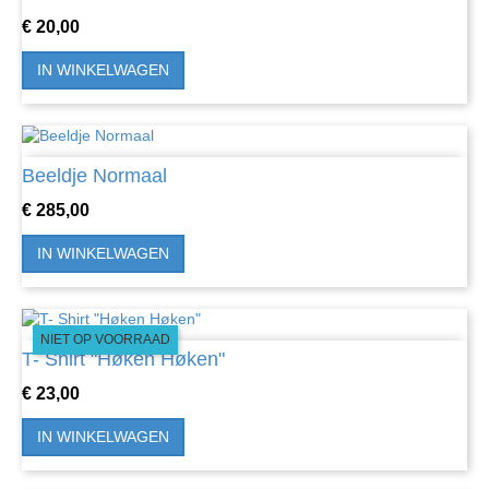
Prijs
€ 20,00
IN WINKELWAGEN
Beeldje Normaal
Prijs
€ 285,00
IN WINKELWAGEN
NIET OP VOORRAAD
T- Shirt "Høken Høken"
Prijs
€ 23,00
IN WINKELWAGEN