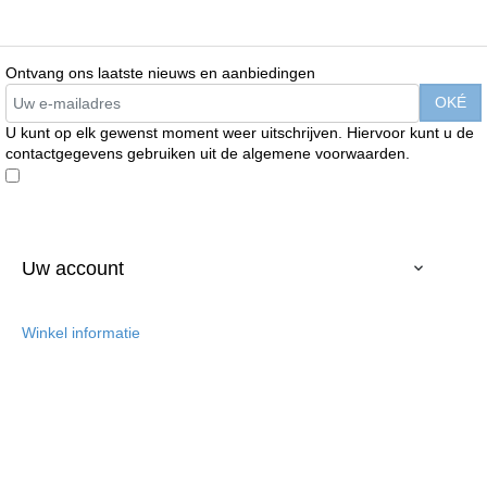
Ontvang ons laatste nieuws en aanbiedingen
U kunt op elk gewenst moment weer uitschrijven. Hiervoor kunt u de
contactgegevens gebruiken uit de algemene voorwaarden.
Enim quis fugiat consequat elit minim nisi eu occaecat occaecat
deserunt aliquip nisi ex deserunt.
Uw account

Winkel informatie